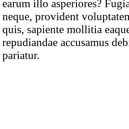
earum illo asperiores? Fugiat
neque, provident voluptate
quis, sapiente mollitia eaq
repudiandae accusamus debi
pariatur.